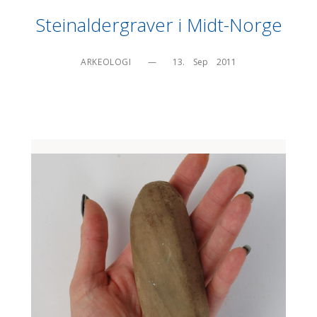
Steinaldergraver i Midt-Norge
ARKEOLOGI
—
13.    Sep    2011