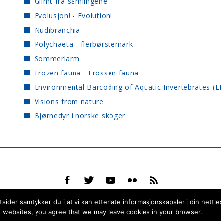
Glimt fra samlingene
Evolusjon! - Evolution!
Nudibranchia
Polychaeta - flerbørstemark
Sommerlarm
Frozen fauna - Frossen fauna
Environmental Barcoding of Aquatic Invertebrates (E
Visions from nature
Bjørnedyr i norske skoger
ider samtykker du i at vi kan etterlate informasjonskapsler i din nettle
 websites, you agree that we may leave cookies in your browser.