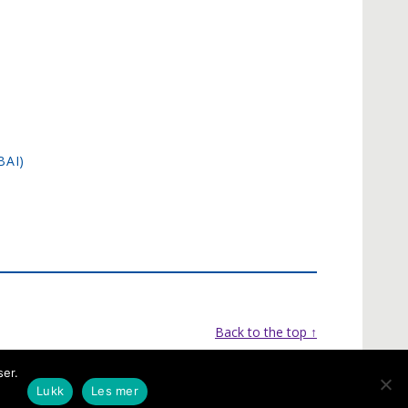
BAI)
Back to the top ↑
ser.
Lukk
Les mer