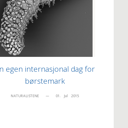
n egen internasjonal dag for
børstemark
NATURALISTENE
—
01.    Jul    2015