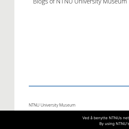
Blogs of NTNU University Museum
NTNU University Museum
Ved å benytte NTNUs netts
By using NTNU's