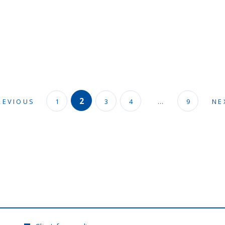
2
REVIOUS
1
3
4
…
9
NE