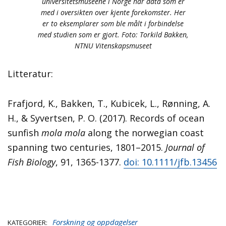
universitetsmuseene i Norge har data som er
med i oversikten over kjente forekomster. Her
er to eksemplarer som ble målt i forbindelse
med studien som er gjort. Foto: Torkild Bakken,
NTNU Vitenskapsmuseet
Litteratur:
Frafjord, K., Bakken, T., Kubicek, L., Rønning, A.
H., & Syvertsen, P. O. (2017). Records of ocean
sunfish
mola mola
along the norwegian coast
spanning two centuries, 1801–2015.
Journal of
Fish Biology
, 91, 1365-1377.
doi: 10.1111/jfb.13456
Forskning og oppdagelser
KATEGORIER