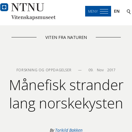
EN
MENY
VITEN FRA NATUREN
FORSKNING OG OPPDAGELSER
—
09.    Nov    2017
Månefisk strander
lang norskekysten
By
Torkild Bakken