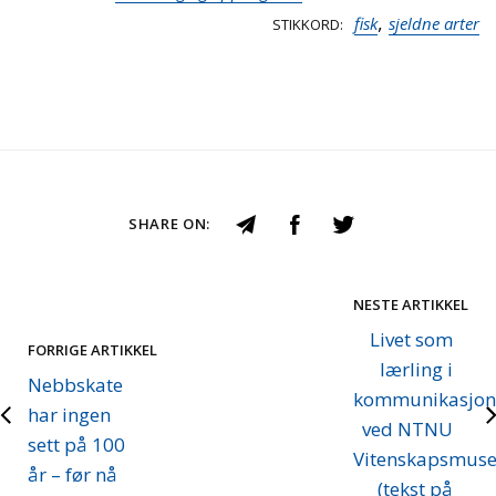
,
fisk
sjeldne arter
STIKKORD
SHARE ON:
NESTE ARTIKKEL
Livet som
FORRIGE ARTIKKEL
lærling i
Nebbskate
kommunikasjon
har ingen
ved NTNU
sett på 100
Vitenskapsmuse
år – før nå
(tekst på