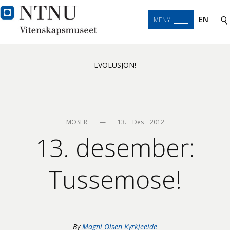
EN
MENY
EVOLUSJON!
MOSER
—
13.    Des    2012
13. desember:
Tussemose!
By
Magni Olsen Kyrkjeeide