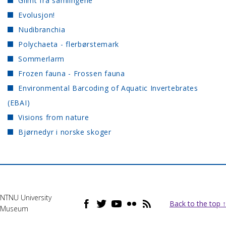
Glimt fra samlingene
Evolusjon!
Nudibranchia
Polychaeta - flerbørstemark
Sommerlarm
Frozen fauna - Frossen fauna
Environmental Barcoding of Aquatic Invertebrates
(EBAI)
Visions from nature
Bjørnedyr i norske skoger
NTNU University
Back to the top ↑
Museum