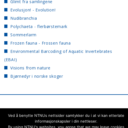
Glimt fra samlingene
Evolusjon! - Evolution!
Nudibranchia
Polychaeta - flerbørstemark
Sommerlarm
Frozen fauna - Frossen fauna
Environmental Barcoding of Aquatic Invertebrates
(EBAI)
Visions from nature
Bjørnedyr i norske skoger
NTNU University
Ved å benytte NTNUs nettsider samtykker du i at vi kan etterlate
Back to the top ↑
Museum
informasjonskapsler i din nettleser.
By using NTNU's websites, you agree that we may leave cookies