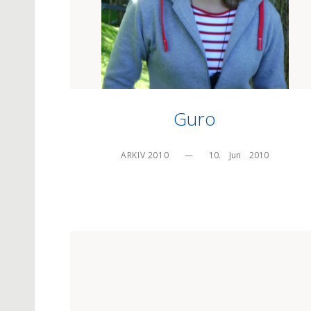
Guro
ARKIV 2010
—
10.    Jun    2010