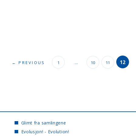
12
← PREVIOUS
1
…
10
11
Glimt fra samlingene
Evolusjon! - Evolution!