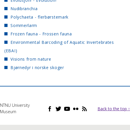
Evolusjon! - Evolution!
Nudibranchia
Polychaeta - flerbørstemark
Sommerlarm
Frozen fauna - Frossen fauna
Environmental Barcoding of Aquatic Invertebrates
(EBAI)
Visions from nature
Bjørnedyr i norske skoger
NTNU University
Back to the top ↑
Museum