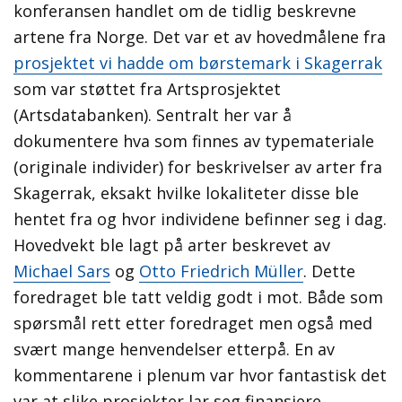
konferansen handlet om de tidlig beskrevne
artene fra Norge. Det var et av hovedmålene fra
prosjektet vi hadde om børstemark i Skagerrak
som var støttet fra Artsprosjektet
(Artsdatabanken). Sentralt her var å
dokumentere hva som finnes av typemateriale
(originale individer) for beskrivelser av arter fra
Skagerrak, eksakt hvilke lokaliteter disse ble
hentet fra og hvor individene befinner seg i dag.
Hovedvekt ble lagt på arter beskrevet av
Michael Sars
og
Otto Friedrich Müller
. Dette
foredraget ble tatt veldig godt i mot. Både som
spørsmål rett etter foredraget men også med
svært mange henvendelser etterpå. En av
kommentarene i plenum var hvor fantastisk det
var at slike prosjekter lar seg finansiere.