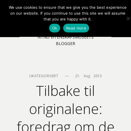
We use cookies to ensure that we give you the best experience
EN
NB
MENY
on our website. If you continue to use this site we will assume
that you are happy with it.
Ok
Read more
NTNU VITENSKAPSMUSEETS
BLOGGER
UKATEGORISERT
—
21.    Aug    2013
Tilbake til
originalene:
foredrag om de