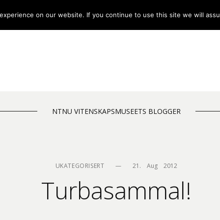
xperience on our website. If you continue to use this site we will assu
NTNU VITENSKAPSMUSEETS BLOGGER
UKATEGORISERT
—
21.    Aug    2012
Turbasammal!