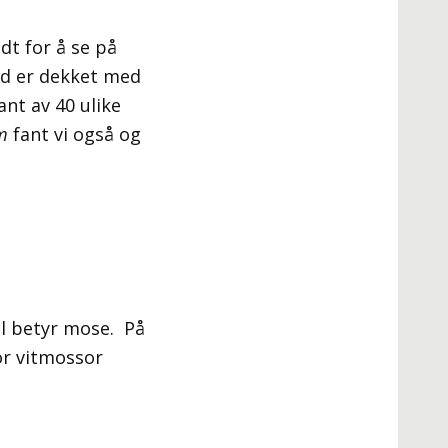
dt for å se på
nd er dekket med
nt av 40 ulike
m
fant vi også og
al betyr mose.
På
r vitmossor