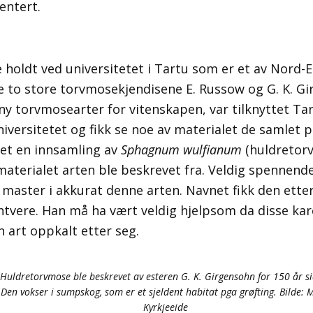
entert.
 holdt ved universitetet i Tartu som er et av Nord-
De to store torvmosekjendisene E. Russow og G. K. 
ny torvmosearter for vitenskapen, var tilknyttet Tar
iversitetet og fikk se noe av materialet de samlet p
nnet en innsamling av
Sphagnum wulfianum
(huldretor
 materialet arten ble beskrevet fra. Veldig spennen
 master i akkurat denne arten. Navnet fikk den ette
htvere. Han må ha vært veldig hjelpsom da disse k
n art oppkalt etter seg.
Huldretorvmose ble beskrevet av esteren G. K. Girgensohn for 150 år s
Den vokser i sumpskog, som er et sjeldent habitat pga grøfting. Bilde: 
Kyrkjeeide