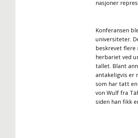
nasjoner repres
Konferansen ble
universiteter. 
beskrevet flere 
herbariet ved un
tallet. Blant a
antakeligvis er
som har tatt en
von Wulf fra Tä
siden han fikk e