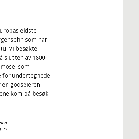
Europas eldste
Girgensohn som har
tu. Vi besøkte
å slutten av 1800-
vmose) som
de for undertegnede
r en godseieren
arene kom på besøk
iden.
M. O.