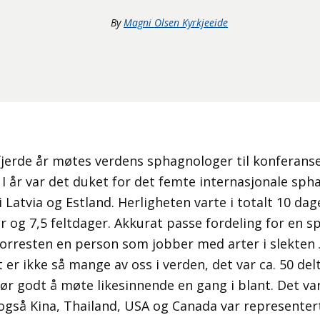
By
Magni Olsen Kyrkjeeide
jerde år møtes verdens sphagnologer til konferans
. I år var det duket for det femte internasjonale s
i Latvia og Estland. Herligheten varte i totalt 10 dag
 og 7,5 feltdager. Akkurat passe fordeling for en s
orresten en person som jobber med arter i slekten
 er ikke så mange av oss i verden, det var ca. 50 de
jør godt å møte likesinnende en gang i blant. Det va
gså Kina, Thailand, USA og Canada var representert