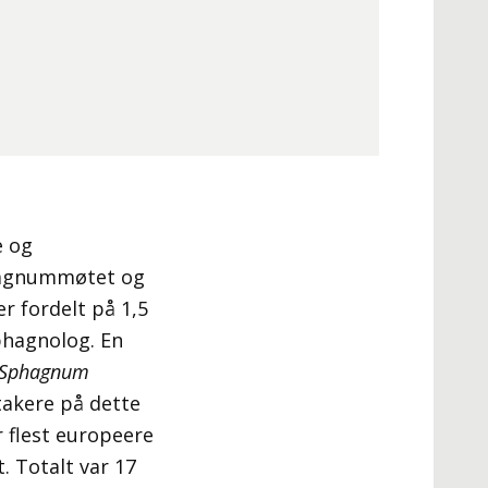
e og
phagnummøtet og
er fordelt på 1,5
phagnolog. En
Sphagnum
ltakere på dette
r flest europeere
. Totalt var 17