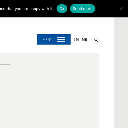
me that you are happy with it.
Ok
Read more
EN
NB
MENY