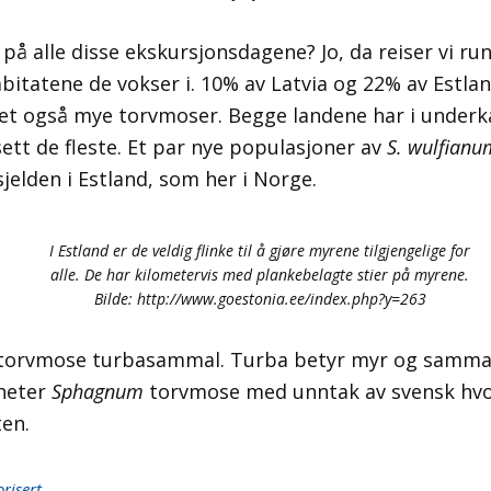
 på alle disse ekskursjonsdagene? Jo, da reiser vi run
bitatene de vokser i. 10% av Latvia og 22% av Estla
det også mye torvmoser. Begge landene har i underka
 sett de fleste. Et par nye populasjoner av
S. wulfianu
jelden i Estland, som her i Norge.
I Estland er de veldig flinke til å gjøre myrene tilgjengelige for
alle. De har kilometervis med plankebelagte stier på myrene.
Bilde: http://www.goestonia.ee/index.php?y=263
r torvmose turbasammal. Turba betyr myr og samm
 heter
Sphagnum
torvmose med unntak av svensk hvo
en.
risert