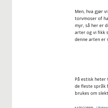
Men, hva gjør vi
torvmoser of ha
myr, så her er 
arter og vi fikk
denne arten er s
På estisk hete
de fleste språk
brukes om slekt
Ukatego
KATEGORIER