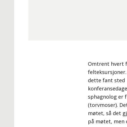
Omtrent hvert f
felteksursjoner
dette fant sted 
konferansedager
sphagnolog er f
(torvmoser).
Det
møtet, så det g
på møtet, men o