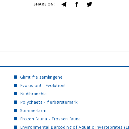
SHARE ON:
Glimt fra samlingene
Evolusjon! - Evolution!
Nudibranchia
Polychaeta - flerbørstemark
Sommerlarm
Frozen fauna - Frossen fauna
Environmental Barcoding of Aquatic Invertebrates (E