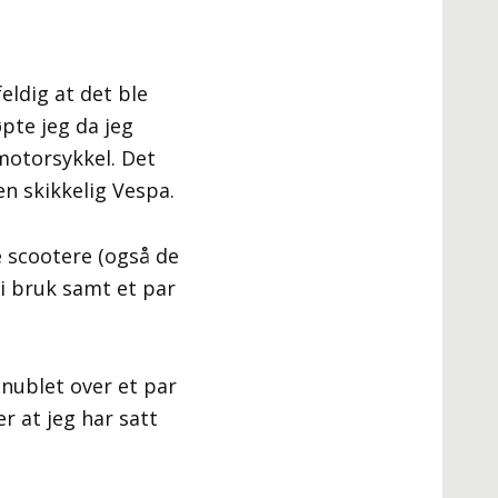
lfeldig at det ble
pte jeg da jeg
 motorsykkel. Det
en skikkelig Vespa.
e scootere (også de
 i bruk samt et par
snublet over et par
r at jeg har satt