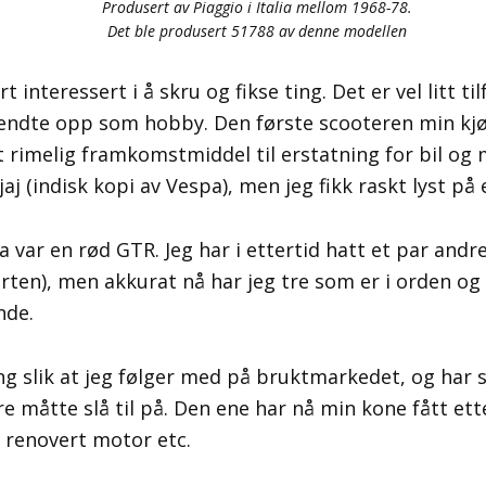
Produsert av Piaggio i Italia mellom 1968-78.
Det ble produsert 51788 av denne modellen
rt interessert i å skru og fikse ting. Det er vel litt ti
ndte opp som hobby. Den første scooteren min kjø
t rimelig framkomstmiddel til erstatning for bil og
aj (indisk kopi av Vespa), men jeg fikk raskt lyst på 
 var en rød GTR. Jeg har i ettertid hatt et par andr
rten), men akkurat nå har jeg tre som er i orden og
nde.
ng slik at jeg følger med på bruktmarkedet, og har 
e måtte slå til på. Den ene har nå min kone fått ette
renovert motor etc.