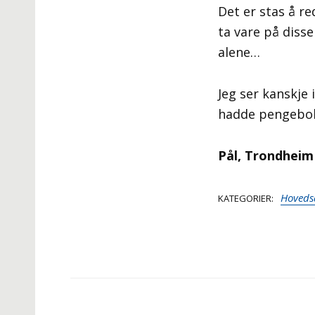
Det er stas å re
ta vare på diss
alene…
Jeg ser kanskje
hadde pengeboka
Pål, Trondheim
Hoveds
KATEGORIER