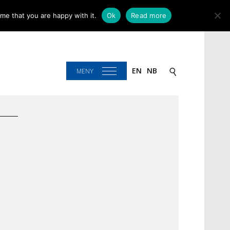
me that you are happy with it.
Ok
Read more
EN
NB
MENY