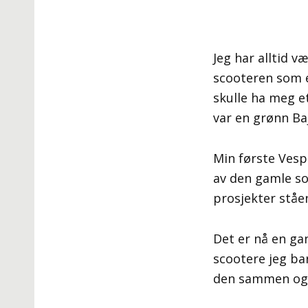
Jeg har alltid væ
scooteren som e
skulle ha meg e
var en grønn Baj
Min første Vespa
av den gamle so
prosjekter ståe
Det er nå en ga
scootere jeg bar
den sammen og 