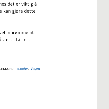
nes det er viktig å
e kan gjøre dette
 vel innrømme at
å vært større…
,
scooter
Vespa
STIKKORD