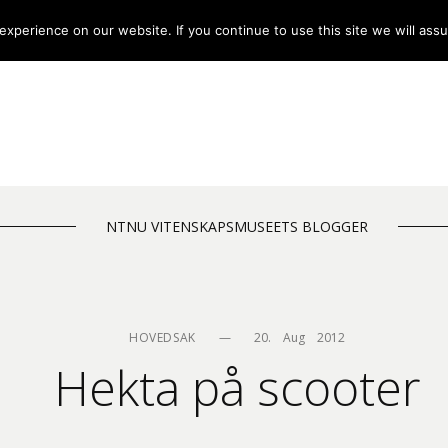
xperience on our website. If you continue to use this site we will assu
NTNU VITENSKAPSMUSEETS BLOGGER
HOVEDSAK
—
20.    Aug    2012
Hekta på scooter