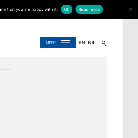
me that you are happy with it.
Ok
Read more
EN
NB
MENY