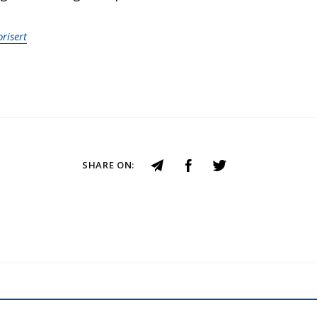
risert
SHARE ON: