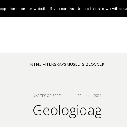
xperience on our website. If you continue to use this site we will assu
NTNU VITENSKAPSMUSEETS BLOGGER
UKATEGORISERT
—
29.    Jun    2011
Geologidag