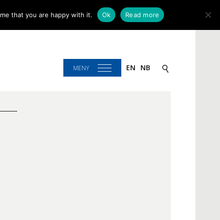
me that you are happy with it.
Ok
Read more
EN
NB
MENY