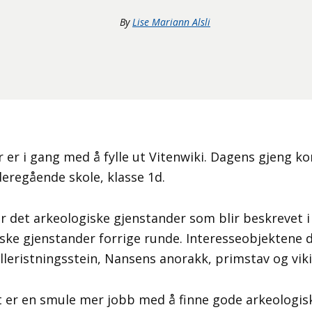
By
Lise Mariann Alsli
er er i gang med å fylle ut Vitenwiki. Dagens gjeng 
eregående skole, klasse 1d.
 det arkeologiske gjenstander som blir beskrevet i
iske gjenstander forrige runde. Interesseobjektene
eristningsstein, Nansens anorakk, primstav og vik
t er en smule mer jobb med å finne gode arkeologisk