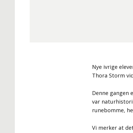
Nye ivrige elev
Thora Storm vid
Denne gangen er
var naturhistor
runebomme, hell
Vi merker at de