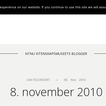
xperience on our website. If you continue to use this site we will assu
NTNU VITENSKAPSMUSEETS BLOGGER
UKATEGORISERT
—
08.    Nov    2010
8. november 2010