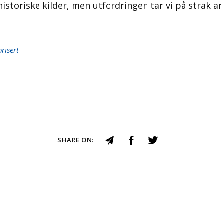
istoriske kilder, men utfordringen tar vi på strak a
risert
SHARE ON: