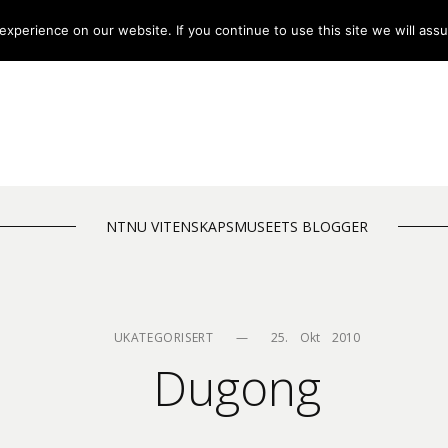
xperience on our website. If you continue to use this site we will assu
NTNU VITENSKAPSMUSEETS BLOGGER
UKATEGORISERT
—
25.    Okt    2010
Dugong