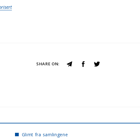
risert
SHARE ON:
Glimt fra samlingene