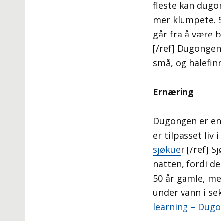
fleste kan dugo
mer klumpete. S
går fra å være b
[/ref] Dugongens
små, og halefin
Ernæring
Dugongen er en 
er tilpasset liv
sjøkue
r [/ref] 
natten, fordi de
50 år gamle, me
under vann i sek
learning – Dug