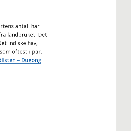
rtens antall har
fra landbruket. Det
et indiske hav,
om oftest i par,
dlisten – Dugong