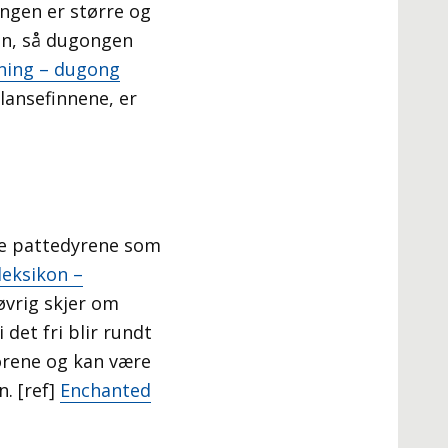
ngen er større og
en, så dugongen
ning – dugong
lansefinnene, er
te pattedyrene som
leksikon –
øvrig skjer om
det fri blir rundt
orene og kan være
n. [ref]
Enchanted