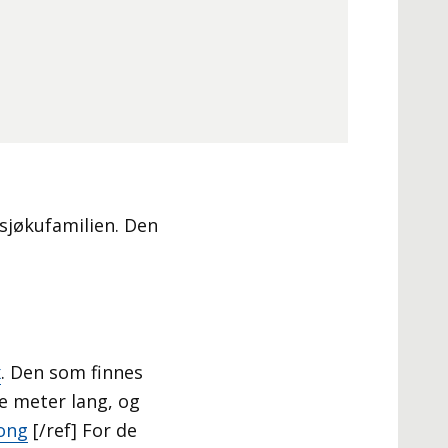
 sjøkufamilien. Den
x
. Den som finnes
re meter lang, og
ong
[/ref] For de