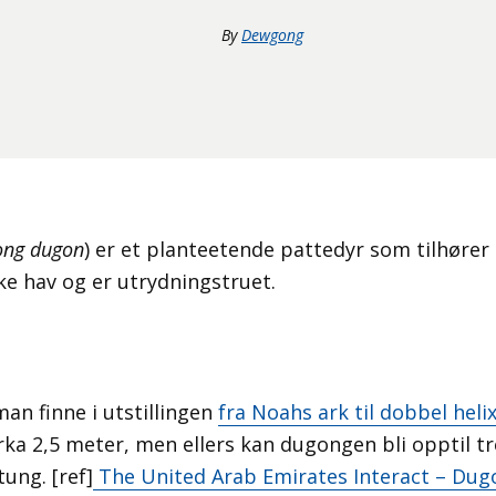
By
Dewgong
ng dugon
) er et planteetende pattedyr som tilhører
ske hav og er utrydningstruet.
n finne i utstillingen
fra Noahs ark til dobbel heli
rka 2,5 meter, men ellers kan dugongen bli opptil t
tung. [ref]
The United Arab Emirates Interact – Dug