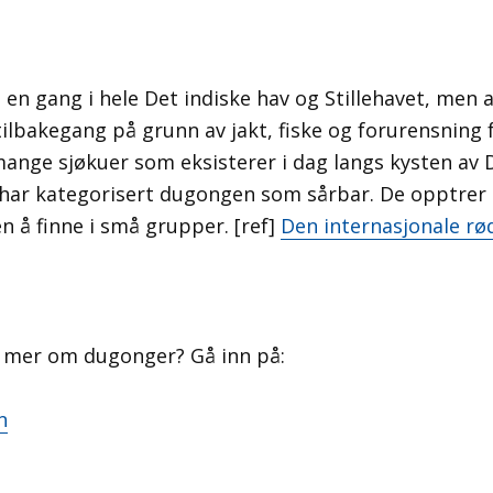
en gang i hele Det indiske hav og Stillehavet, men a
tilbakegang på grunn av jakt, fiske og forurensning 
mange sjøkuer som eksisterer i dag langs kysten av D
har kategorisert dugongen som sårbar. De opptrer s
n å finne i små grupper. [ref]
Den internasjonale rø
se mer om dugonger? Gå inn på:
n