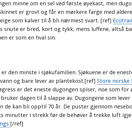
ngen minne om en sel ved første øyekast, men dugo
kinnet er grovt og får en mørkere farge med alder
eige som kalver til å bli nærmest svart. [ref]
Ecotrai
 snute er bred, kort og tykk, mens luffene, altså ba
nen er som en hval sin.
er den minste i sjøkufamilien. Sjøkuene er de enes
 i vann og bare lever av plantekost.[ref]
Store norske 
Sjøgress er det eneste dugongen spiser, noe som for 
 bruker dagen til å slappe av. Dugongene som lever i 
n de kan bli opptil 70 år. De puster gjennom neseb
s minutter i strekk før de behøver å trekke luft igje
ongs
[/ref]