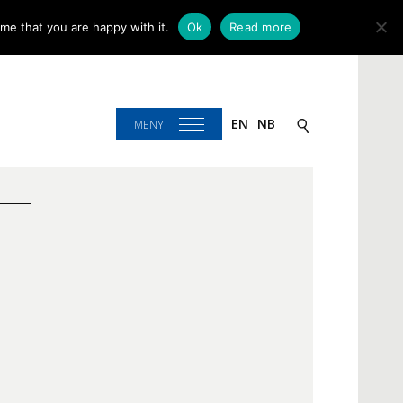
me that you are happy with it.
Ok
Read more
EN
NB
MENY