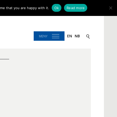
me that you are happy with it.
Ok
Read more
EN
NB
MENY