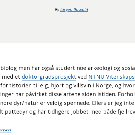
By
Jørgen Rosvold
 biolog men har også studert noe arkeologi og sosia
g med et
doktorgradsprosjekt
ved
NTNU Vitenskap
 forhistorien til elg, hjort og villsvin i Norge, og h
inger har påvirket disse artene siden istiden. Forh
re dyr/natur er veldig spennede. Ellers er jeg interi
lt pattedyr og har tidligere jobbet med både fjellr
risert