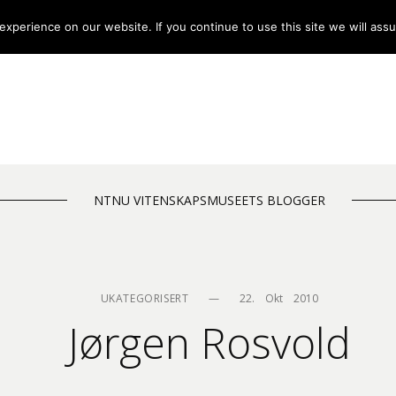
xperience on our website. If you continue to use this site we will assu
NTNU VITENSKAPSMUSEETS BLOGGER
UKATEGORISERT
—
22.    Okt    2010
Jørgen Rosvold