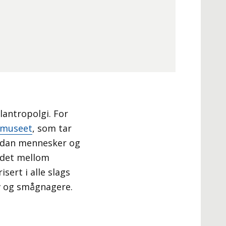
lantropolgi. For
smuseet
, som tar
vordan mennesker og
oldet mellom
sert i alle slags
ev og smågnagere.