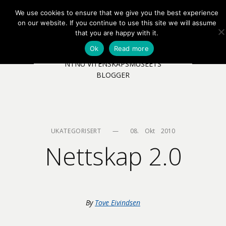
We use cookies to ensure that we give you the best experience
EN
NB
MENY
on our website. If you continue to use this site we will assume
that you are happy with it.
Ok
Read more
NTNU VITENSKAPSMUSEETS
BLOGGER
UKATEGORISERT
—
08.    Okt    2010
Nettskap 2.0
By
Tove Eivindsen