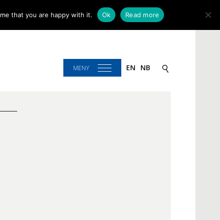
me that you are happy with it.
Ok
Read more
EN
NB
MENY