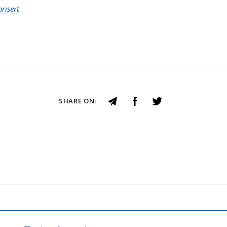
risert
SHARE ON: