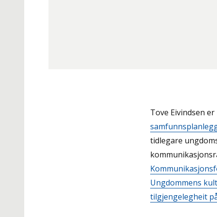
Tove Eivindsen e
samfunnsplanleggi
tidlegare ungdoms
kommunikasjonsrå
Kommunikasjonsf
Ungdommens kult
tilgjengelegheit p