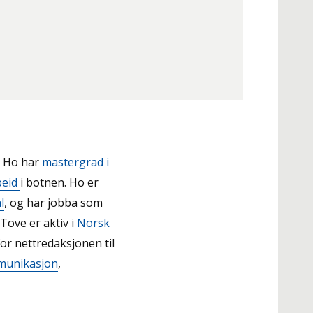
. Ho har
mastergrad i
beid
i botnen. Ho er
l
, og har jobba som
 Tove er aktiv i
Norsk
or nettredaksjonen til
munikasjon
,