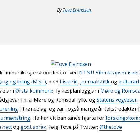
By
Tove Eivindsen
r kommunikasjonskoordinator ved
NTNU Vitenskapsmuseet
ng og leiing (M.Sc.)
, med
historie
,
journalistikk
og
kulturar
leiar i
Ørsta kommune
, fylkesplanleggjar i
Møre og Romsda
dgjevar i m.a. Møre og Romsdal fylke og
Statens vegvesen
.
orening
i Trøndelag, og var i også mange år tekstredaktør f
urmønstring
.
Ho har eit bankande hjarte for
forskingskom
å nett
og
godt språk
.
Følg Tove på Twitter:
@thetove
.