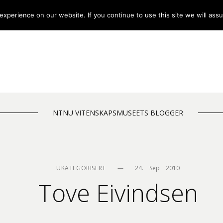
xperience on our website. If you continue to use this site we will assu
NTNU VITENSKAPSMUSEETS BLOGGER
UKATEGORISERT
—
24.    Sep    2010
Tove Eivindsen