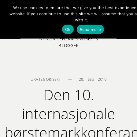
We use cookies to ensure that we give you the best experience
EN
NB
MENY
website. If you continue to use this site we will assume that you 
with it.
Ok
Read more
NTNU VITENSKAPSMUSEETS
BLOGGER
UKATEGORISERT
—
28.    Sep    2010
Den 10.
internasjonale
børstemarkkonfera