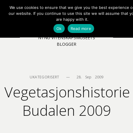
We use cookies to ensure that we give you the best experience 
EN
NB
MENY
our website. If you continue to use this site we will assume that y
are happy with it.
Ok
Read more
NTNU VITENSKAPSMUSEETS
BLOGGER
UKATEGORISERT
—
28.    Sep    2009
Vegetasjonshistorie
Budalen 2009