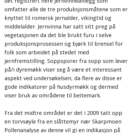
det registrert flere jernvinneanlegg som
omfatter alle de tre produksjonsmåtene som er
knyttet til romersk jernalder, vikingtid og
middelalder.
Jernvinna har satt sitt preg på
vegetasjonen da det ble brukt furu i selve
produksjonsprosessen og bjørk til brensel for
folk som arbeidet på stedet med
jernfremstilling. Soppsporer fra sopp som lever
på/i dyremøkk viser seg å være et interessant
aspekt ved undersøkelsen, da flere av disse er
gode indikatorer på husdyrmøkk og dermed
viser bruk av områdene til beitemark.
Fra det midtre området er det i 2009 tatt opp
en torvsøyle fra en slåttemyr nær Skarpmoen
Pollenanalyse av denne vil gi en indikasjon på