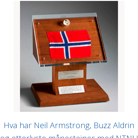
Hva har Neil Armstrong, Buzz Aldrin
og etterlyste månesteiner med NTNU