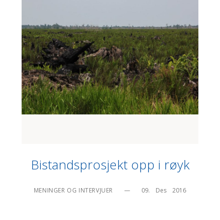
Bistandsprosjekt opp i røyk
MENINGER OG INTERVJUER
—
09.    Des    2016