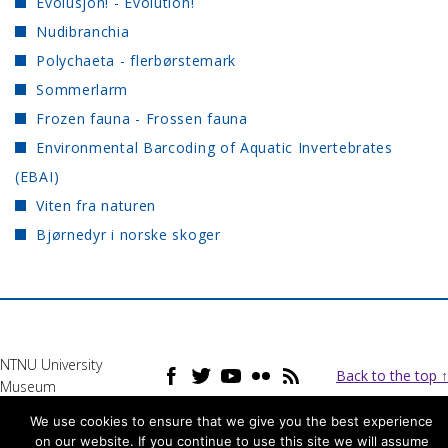
Evolusjon! - Evolution!
Nudibranchia
Polychaeta - flerbørstemark
Sommerlarm
Frozen fauna - Frossen fauna
Environmental Barcoding of Aquatic Invertebrates
(EBAI)
Viten fra naturen
Bjørnedyr i norske skoger
NTNU University
Back to the top ↑
Museum
We use cookies to ensure that we give you the best experience
on our website. If you continue to use this site we will assume