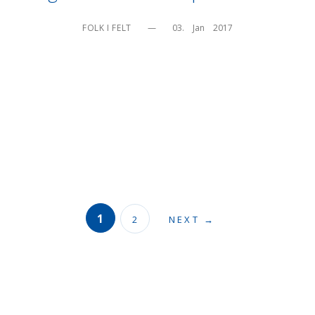
FOLK I FELT
—
03.    Jan    2017
1
2
NEXT →