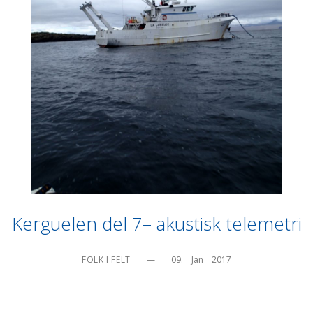
Kerguelen del 7– akustisk telemetri
FOLK I FELT
—
09.    Jan    2017