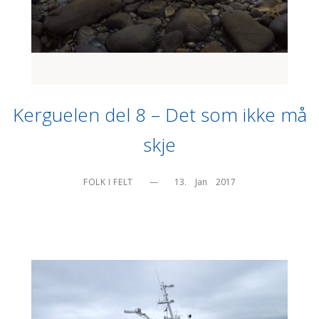
Kerguelen del 8 – Det som ikke må
skje
FOLK I FELT
—
13.    Jan    2017