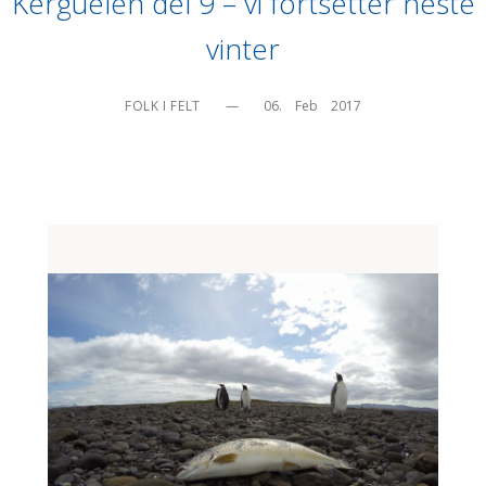
Kerguelen del 9 – vi fortsetter neste
vinter
FOLK I FELT
—
06.    Feb    2017