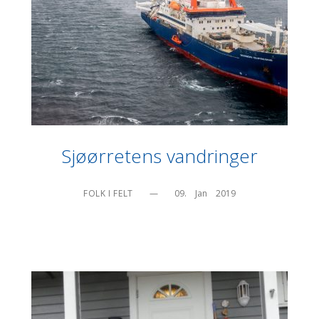
Sjøørretens vandringer
FOLK I FELT
—
09.    Jan    2019