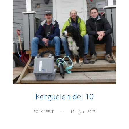
Kerguelen del 10
FOLK I FELT
—
12.    Jun    2017