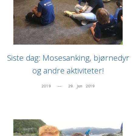
Siste dag: Mosesanking, bjørnedyr
og andre aktiviteter!
2019
—
29.    Jun    2019