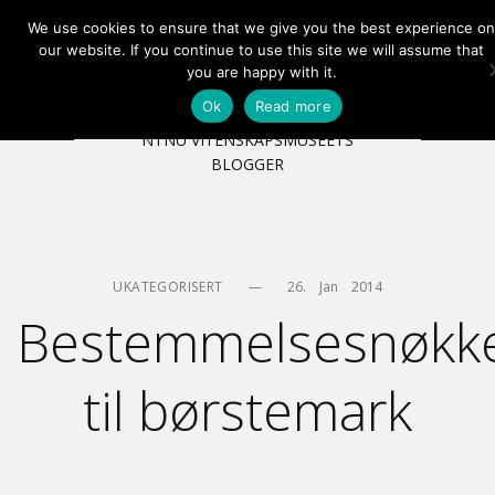
We use cookies to ensure that we give you the best experience on
EN
NB
MENY
our website. If you continue to use this site we will assume that
you are happy with it.
Ok
Read more
NTNU VITENSKAPSMUSEETS
BLOGGER
UKATEGORISERT
—
26.    Jan    2014
Bestemmelsesnøkke
til børstemark