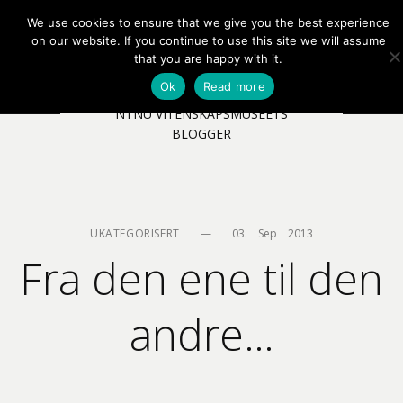
We use cookies to ensure that we give you the best experience
EN
NB
MENY
on our website. If you continue to use this site we will assume
that you are happy with it.
Ok
Read more
NTNU VITENSKAPSMUSEETS
BLOGGER
UKATEGORISERT
—
03.    Sep    2013
Fra den ene til den
andre…