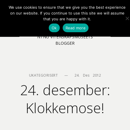
We use cookies to ensure that we give you the best experience
EN
NB
MENY
on our website. If you continue to use this site we will assume
that you are happy with it.
Ok
Read more
NTNU VITENSKAPSMUSEETS
BLOGGER
UKATEGORISERT
—
24.    Des    2012
24. desember:
Klokkemose!