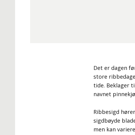
Det er dagen fø
store ribbedagen
tide. Beklager t
navnet pinnekj
Ribbesigd hører
sigdbøyde blader
men kan variere 