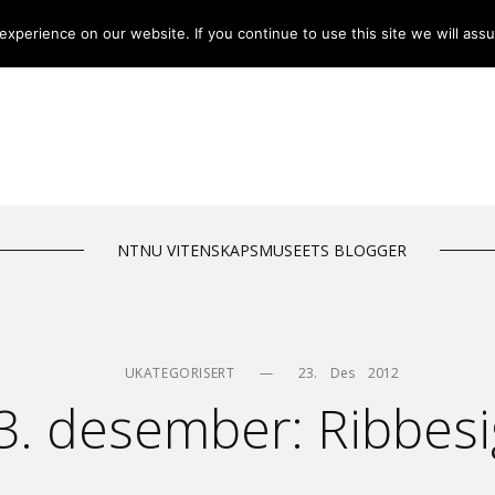
xperience on our website. If you continue to use this site we will assu
NTNU VITENSKAPSMUSEETS BLOGGER
UKATEGORISERT
—
23.    Des    2012
3. desember: Ribbesi