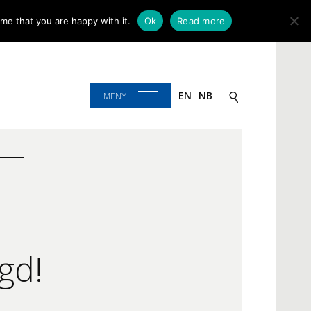
me that you are happy with it.
Ok
Read more
EN
NB
MENY
gd!