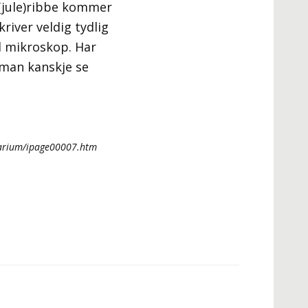
 (jule)ribbe kommer
kriver veldig tydlig
ed mikroskop. Har
 man kanskje se
parium/ipage00007.htm