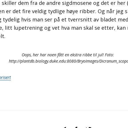
skiller dem fra de andre sigdmosene og det er her
n er det fire veldig tydlige høye ribber. Og når jeg s
g tydelig hvis man ser på et tverrsnitt av bladet m
, litt lupetrening og vet hva man skal se etter, kan
lt.
Oops, her har noen fått en ekstra ribbe til jul! Foto:
http://plantdb.biology.duke.edu:8080/BryoImages/Dicranum_sco
risert