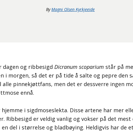
By
Magni Olsen Kyrkjeeide
r dagen og ribbesigd
Dicranum scoparium
står på me
 i morgen, så det er på tide å salte og pepre den så 
il alle pinnekjøttfans, men det er dessverre ingen m
øttmose ennå.
 hjemme i sigdmoseslekta. Disse artene har mer ell
. Ribbesigd er veldig vanlig og vokser på det mest 
en del i størrelse og bladbøying. Heldigvis har de e