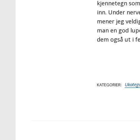
kjennetegn som 
inn. Under nerve
mener jeg veldi
man en god lupe
dem også ut i fe
Ukatego
KATEGORIER