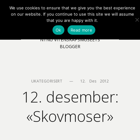
We use cookies to ensure that we give you the best experience
EN
NB
MENY
on our website. If you continue to use this site we will assume
that you are happy with it.
Ok
Read more
NTNU VITENSKAPSMUSEETS
BLOGGER
UKATEGORISERT
—
12.    Des    2012
12. desember:
«Skovmoser»