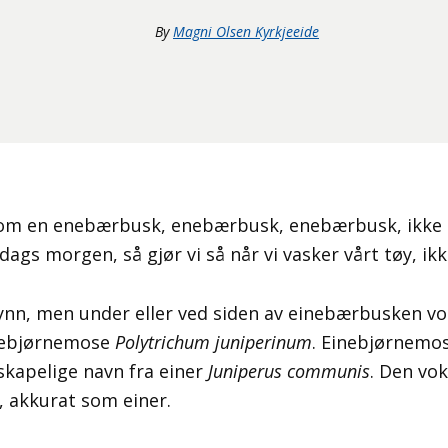
By
Magni Olsen Kyrkjeeide
t om en enebærbusk, enebærbusk, enebærbusk, ikke 
dags morgen, så gjør vi så når vi vasker vårt tøy, ik
 tynn, men under eller ved siden av einebærbusken v
inebjørnemose
Polytrichum juniperinum
. Einebjørnemos
skapelige navn fra einer
Juniperus communis
. Den vo
, akkurat som einer.