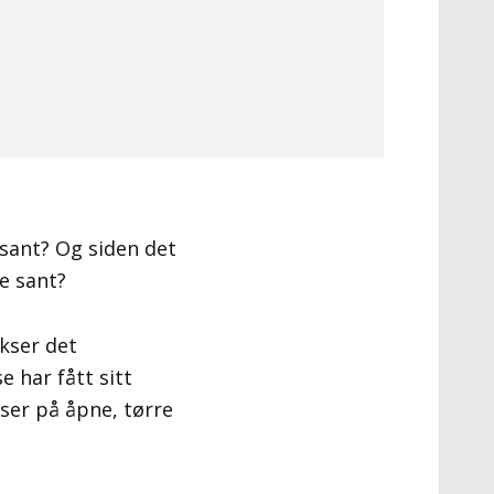
sant? Og siden det
ke sant?
okser det
e har fått sitt
kser på åpne, tørre