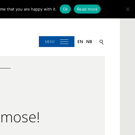
me that you are happy with it.
Ok
Read more
EN
NB
MENY
emose!