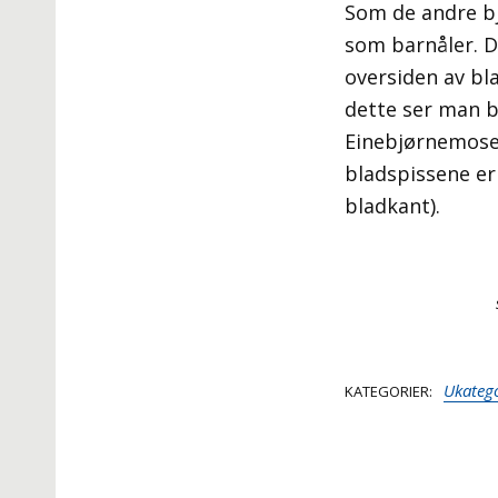
Som de andre bj
som barnåler. De
oversiden av bla
dette ser man b
Einebjørnemose 
bladspissene er 
bladkant).
Ukatego
KATEGORIER