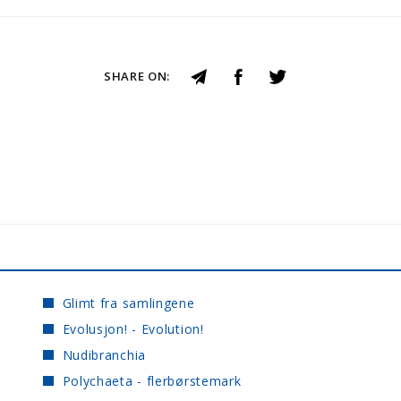
SHARE ON:
Glimt fra samlingene
Evolusjon! - Evolution!
Nudibranchia
Polychaeta - flerbørstemark