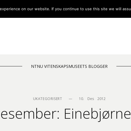
xperience on our website. If you continue to use this site we will assu
NTNU VITENSKAPSMUSEETS BLOGGER
UKATEGORISERT
—
10.    Des    2012
desember: Einebjørn