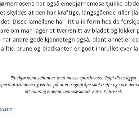
ørnemosene har også einebjørnemose tjukke blader 
t skyldes at den har kraftige, langsgående riller (la
det. Disse lamellene har litt ulik form hos de forskj
are om man lager et tverrsnitt av bladet og kikker 
har andre gode kjennetegn også, blant annet er den
alltid brune og bladkanten er godt innrullet over la
Einebjørnemosehanner med masse splash-cups. Oppi disse ligger
spermatozoidene og venter på at en regndråpe skal treffe og spre dem t
ett hunnlig einebjørnemoseskudd. Foto: K. Hassel.
risert