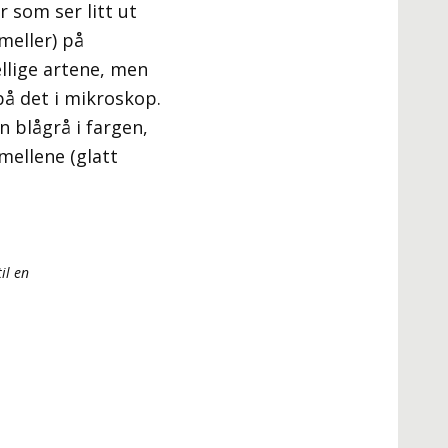
som ser litt ut
meller) på
ellige artene, men
på det i mikroskop.
 blågrå i fargen,
mellene (glatt
il en