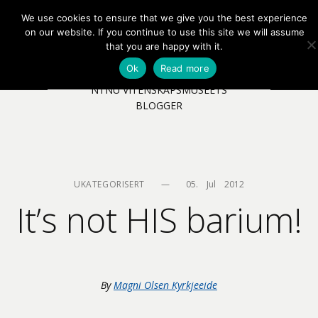
We use cookies to ensure that we give you the best experience
EN
NB
MENY
on our website. If you continue to use this site we will assume
that you are happy with it.
Ok
Read more
NTNU VITENSKAPSMUSEETS
BLOGGER
UKATEGORISERT
—
05.    Jul    2012
It’s not HIS barium!
By
Magni Olsen Kyrkjeeide