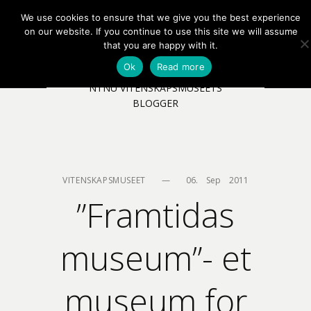
We use cookies to ensure that we give you the best experience
EN
NB
MENY
on our website. If you continue to use this site we will assume
that you are happy with it.
Ok
Read more
NTNU VITENSKAPSMUSEETS
BLOGGER
VITENSKAPSMUSEET
—
06.    Sep    2011
”Framtidas
museum”- et
museum for