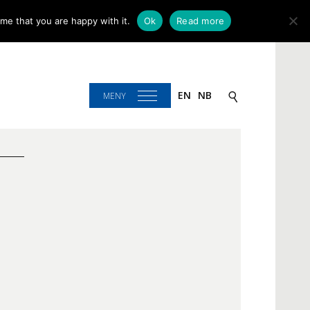
me that you are happy with it.
Ok
Read more
EN
NB
MENY