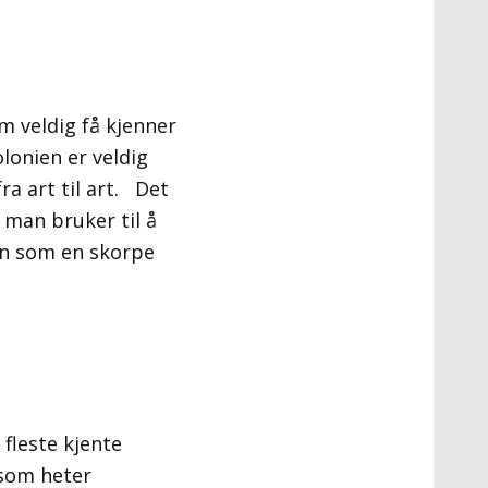
m veldig få kjenner
olonien er veldig
a art til art. Det
 man bruker til å
en som en skorpe
 fleste kjente
som heter