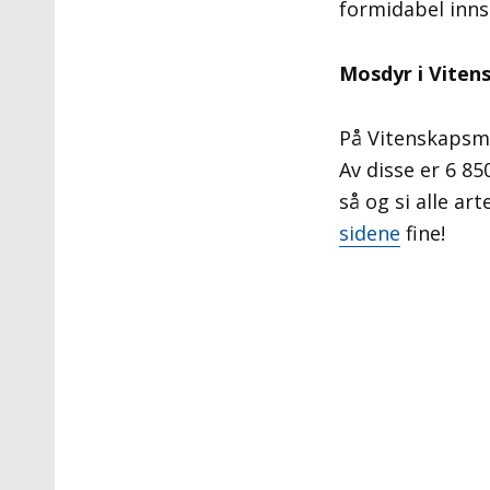
formidabel inns
Mosdyr i Viten
På Vitenskapsmu
Av disse er 6 85
så og si alle ar
sidene
fine!