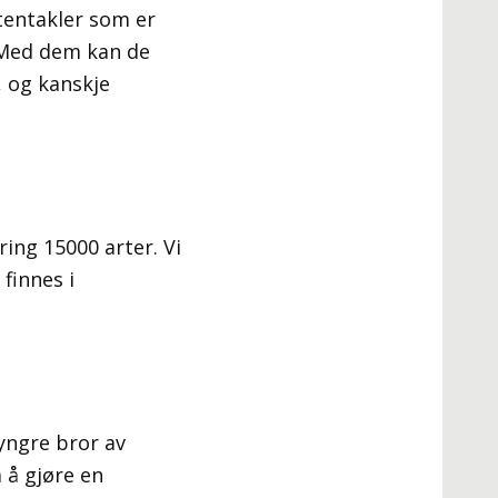
tentakler som er
 Med dem kan de
 og kanskje
ing 15000 arter. Vi
finnes i
yngre bror av
 å gjøre en