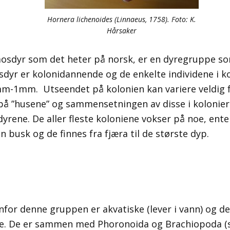
Hornera lichenoides (Linnaeus, 1758). Foto: K.
Hårsaker
mosdyr som det heter på norsk, er en dyregruppe so
osdyr er kolonidannende og de enkelte individene i k
m-1mm. Utseendet på kolonien kan variere veldig fr
på ”husene” og sammensetningen av disse i kolonier
rene. De aller fleste koloniene vokser på noe, ent
en busk og de finnes fra fjæra til de største dyp.
nfor denne gruppen er akvatiske (lever i vann) og de
ne. De er sammen med Phoronoida og Brachiopoda (