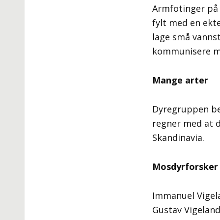
Armfotinger på 
fylt med en ekt
lage små vanns
kommunisere m
Mange arter
Dyregruppen bes
regner med at de
Skandinavia.
Mosdyrforsker
Immanuel Vigela
Gustav Vigeland