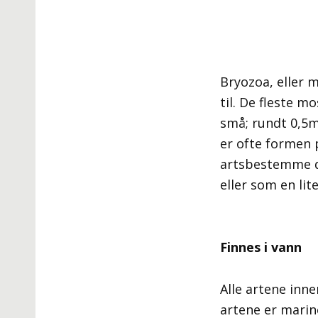
Bryozoa, eller 
til. De fleste m
små; rundt 0,5m
er ofte formen 
artsbestemme dy
eller som en lit
Finnes i vann
Alle artene inne
artene er mari