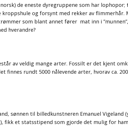
norsk) de eneste dyregruppene som har lophopor; 
e kroppshule og forsynt med rekker av flimmerhår.
trømmer som blant annet fører mat inn i ”munnen”,
ed hverandre?
tår av veldig mange arter. Fossilt er det kjent omkr
t finnes rundt 5000 nålevende arter, hvorav ca. 200 
nd, sønnen til billedkunstneren Emanuel Vigeland (
), fikk et statsstipend som gjorde det mulig for ham