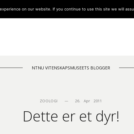
xperience on our website. If you continue to use this site we will assu
NTNU VITENSKAPSMUSEETS BLOGGER
ZOOLOGI
—
26.    Apr    2011
Dette er et dyr!