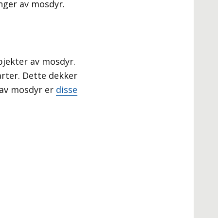
nger av mosdyr.
bjekter av mosdyr.
arter. Dette dekker
er av mosdyr er
disse