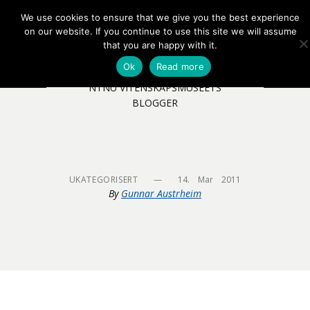
We use cookies to ensure that we give you the best experience
EN
NB
MENY
on our website. If you continue to use this site we will assume
that you are happy with it.
Ok
Read more
NTNU VITENSKAPSMUSEETS
BLOGGER
UKATEGORISERT
—
14.    Mar    2011
By
Gunnar Austrheim