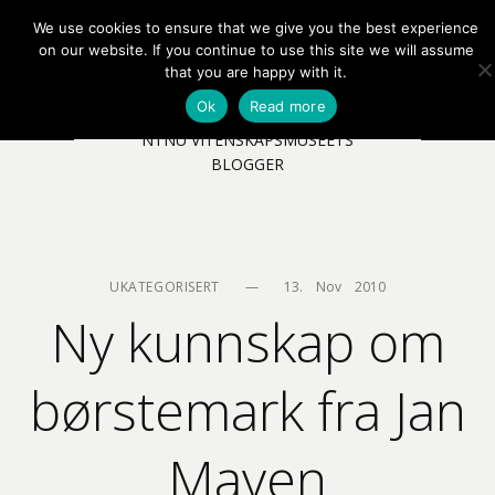
We use cookies to ensure that we give you the best experience
EN
NB
MENY
on our website. If you continue to use this site we will assume
that you are happy with it.
Ok
Read more
NTNU VITENSKAPSMUSEETS
BLOGGER
UKATEGORISERT
—
13.    Nov    2010
Ny kunnskap om
børstemark fra Jan
Mayen