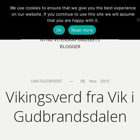
We use cookies to ensure that we give you the best experience
EN
NB
MENY
on our website. If you continue to use this site we will assume
that you are happy with it.
Ok
Read more
NTNU VITENSKAPSMUSEETS
BLOGGER
UKATEGORISERT
—
08.    Nov    2010
Vikingsverd fra Vik i
Gudbrandsdalen