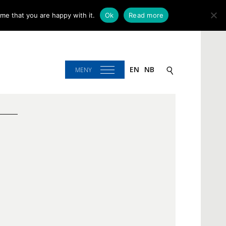
me that you are happy with it.
Ok
Read more
EN
NB
MENY