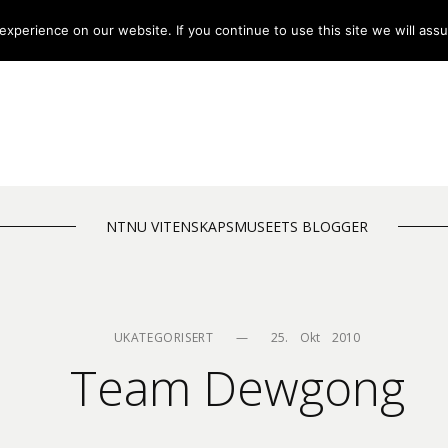
xperience on our website. If you continue to use this site we will assu
NTNU VITENSKAPSMUSEETS BLOGGER
UKATEGORISERT
—
25.    Okt    2010
Team Dewgong