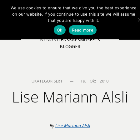
We use cookies to ensure that we give you the best experience
EN
NB
MENY
on our website. If you continue to use this site we will assume
that you are happy with it.
Ok
Read more
NTNU VITENSKAPSMUSEETS
BLOGGER
UKATEGORISERT
—
19.    Okt    2010
Lise Mariann Alsli
By
Lise Mariann Alsli