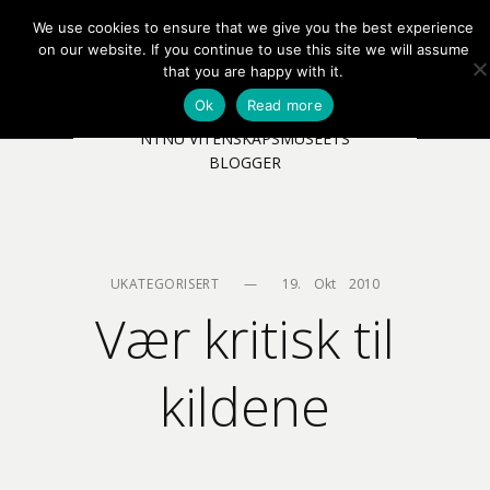
We use cookies to ensure that we give you the best experience
EN
NB
MENY
on our website. If you continue to use this site we will assume
that you are happy with it.
Ok
Read more
NTNU VITENSKAPSMUSEETS
BLOGGER
UKATEGORISERT
—
19.    Okt    2010
Vær kritisk til
kildene