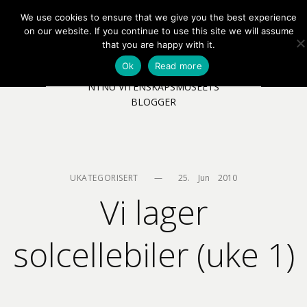
We use cookies to ensure that we give you the best experience
EN
NB
MENY
on our website. If you continue to use this site we will assume
that you are happy with it.
Ok
Read more
NTNU VITENSKAPSMUSEETS
BLOGGER
UKATEGORISERT
—
25.    Jun    2010
Vi lager
solcellebiler (uke 1)