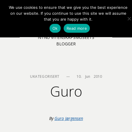
We use cookies to ensure that we give you the best experience
EN
NB
MENY
on our website. If you continue to use this site we will assume
that you are happy with it.
Ok
Read more
NTNU VITENSKAPSMUSEETS
BLOGGER
UKATEGORISERT
—
10.    Jun    2010
Guro
By
Guro Jørgensen