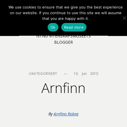
We use cookies to ensure that we give you the best experience
EN
NB
MENY
on our website. If you continue to use this site we will assume
that you are happy with it.
Ok
Read more
NTNU VITENSKAPSMUSEETS
BLOGGER
UKATEGORISERT
—
10.    Jun    2010
Arnfinn
By
Arnfinn Rokne