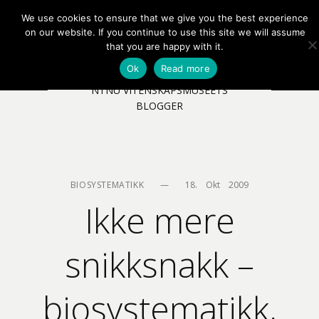
We use cookies to ensure that we give you the best experience
EN
NB
MENY
on our website. If you continue to use this site we will assume
that you are happy with it.
Ok
Read more
NTNU VITENSKAPSMUSEETS
BLOGGER
BIOSYSTEMATIKK
—
18.    Okt    2009
Ikke mere
snikksnakk –
biosystematikk,