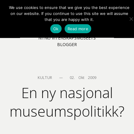
We use cookies to ensure that we give you the best experience
EN
NB
MENY
on our website. If you continue to use this site we will assume
that you are happy with it.
Ok
Read more
NTNU VITENSKAPSMUSEETS
BLOGGER
KULTUR
—
02.    Okt    2009
En ny nasjonal
museumspolitikk?