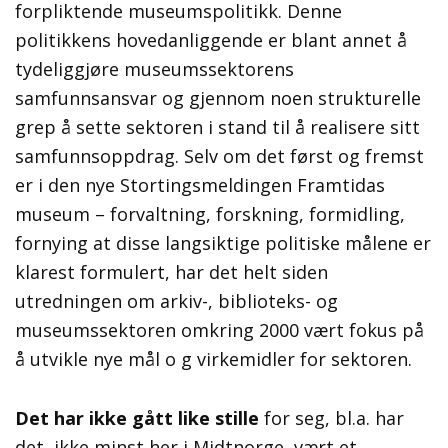
forpliktende museumspolitikk. Denne
politikkens hovedanliggende er blant annet å
tydeliggjøre museumssektorens
samfunnsansvar og gjennom noen strukturelle
grep å sette sektoren i stand til å realisere sitt
samfunnsoppdrag. Selv om det først og fremst
er i den nye Stortingsmeldingen Framtidas
museum – forvaltning, forskning, formidling,
fornying at disse langsiktige politiske målene er
klarest formulert, har det helt siden
utredningen om arkiv-, biblioteks- og
museumssektoren omkring 2000 vært fokus på
å utvikle nye mål o g virkemidler for sektoren.
Det har ikke gått like stille
for seg, bl.a. har
det, ikke minst her i Midtnorge, vært et