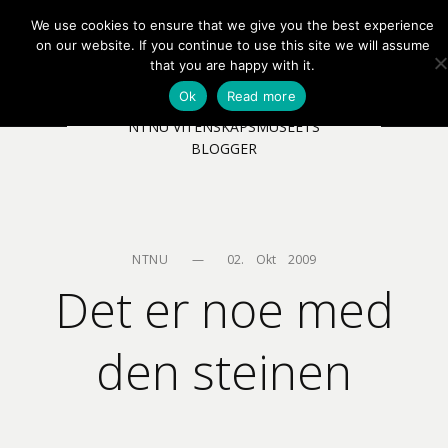
We use cookies to ensure that we give you the best experience
EN
NB
MENY
on our website. If you continue to use this site we will assume
that you are happy with it.
Ok
Read more
NTNU VITENSKAPSMUSEETS
BLOGGER
NTNU
—
02.    Okt    2009
Det er noe med
den steinen