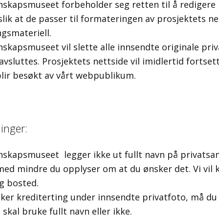
skapsmuseet forbeholder seg retten til å redigere
slik at de passer til formateringen av prosjektets n
gsmateriell.
kapsmuseet vil slette alle innsendte originale priv
avsluttes. Prosjektets nettside vil imidlertid fortset
blir besøkt av vårt webpublikum.
inger:
skapsmuseet legger ikke ut fullt navn på privatsa
med mindre du opplyser om at du ønsker det. Vi vil 
og bosted.
ker krediterting under innsendte privatfoto, må du se
 skal bruke fullt navn eller ikke.