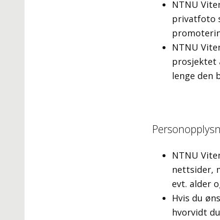
NTNU Viten
privatfoto 
promoterin
NTNU Vitens
prosjektet 
lenge den 
Personopplysn
NTNU Viten
nettsider, 
evt. alder 
Hvis du øns
hvorvidt du