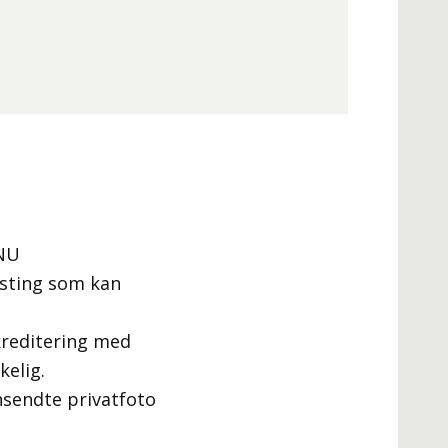
TNU
asting som kan
 kreditering med
kelig.
nsendte privatfoto