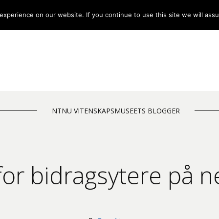
xperience on our website. If you continue to use this site we will assu
NTNU VITENSKAPSMUSEETS BLOGGER
 for bidragsytere på n