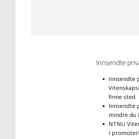
Innsendte priv
Innsendte p
Vitenskaps
finne sted.
Innsendte p
mindre du i
NTNU Viten
i promoteri