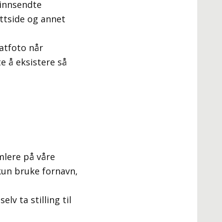
 innsendte
ettside og annet
atfoto når
te å eksistere så
mlere på våre
kun bruke fornavn,
lv ta stilling til