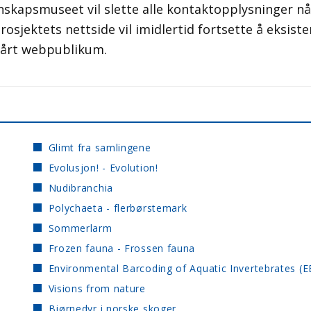
skapsmuseet vil slette alle kontaktopplysninger nå
Prosjektets nettside vil imidlertid fortsette å eksiste
vårt webpublikum.
Glimt fra samlingene
Evolusjon! - Evolution!
Nudibranchia
Polychaeta - flerbørstemark
Sommerlarm
Frozen fauna - Frossen fauna
Environmental Barcoding of Aquatic Invertebrates (E
Visions from nature
Bjørnedyr i norske skoger