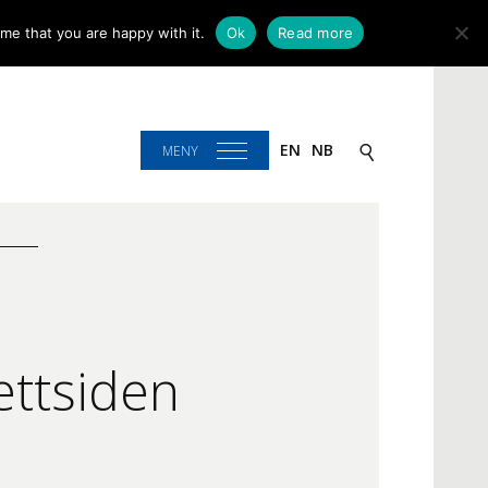
me that you are happy with it.
Ok
Read more
EN
NB
MENY
ettsiden