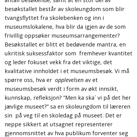
antall besøkende, samt at en stor del av
besøkstallet består av skoleungdom som blir
tvangsflyttet fra skolebenken og inn i
museumslokalene, hva blir da igjen av de som
frivillig oppsøker museumsarrangementer?
Besøkstallet er blitt et bedøvende mantra, en
ukritisk suksessfaktor som fremhever kvantitet
og leder fokuset vekk fra det viktige, det
kvalitative innholdet i et museumsbesøk. Vi må
spørre oss, hva er
opplevelsen
av et
museumsbesøk verdt i form av økt innsikt,
kunnskap, refleksjon? ”Men ka ska´ vi på det her
jævlige museet?” sa en skoleungdom til læreren
sin på veg til en skoledag på museet. Det er
neppe sikkert at utsagnet representerer
gjennomsnittet av hva publikum forventer seg