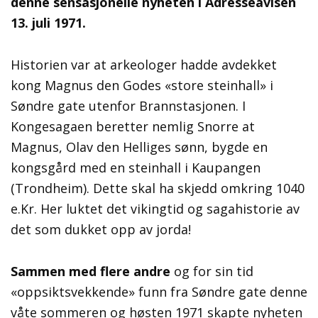
denne sensasjonelle nyheten i Adresseavisen
13. juli 1971.
Historien var at arkeologer hadde avdekket
kong Magnus den Godes «store steinhall» i
Søndre gate utenfor Brannstasjonen. I
Kongesagaen beretter nemlig Snorre at
Magnus, Olav den Helliges sønn, bygde en
kongsgård med en steinhall i Kaupangen
(Trondheim). Dette skal ha skjedd omkring 1040
e.Kr. Her luktet det vikingtid og sagahistorie av
det som dukket opp av jorda!
Sammen med flere andre
og for sin tid
«oppsiktsvekkende» funn fra Søndre gate denne
våte sommeren og høsten 1971 skapte nyheten