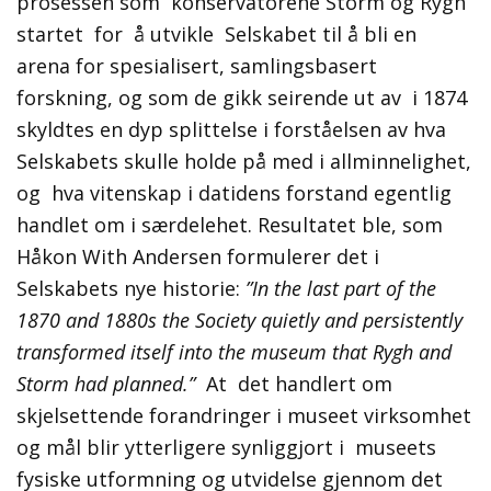
prosessen som konservatorene Storm og Rygh
startet for å utvikle Selskabet til å bli en
arena for spesialisert, samlingsbasert
forskning, og som de gikk seirende ut av i 1874
skyldtes en dyp splittelse i forståelsen av hva
Selskabets skulle holde på med i allminnelighet,
og hva vitenskap i datidens forstand egentlig
handlet om i særdelehet. Resultatet ble, som
Håkon With Andersen formulerer det i
Selskabets nye historie:
”In the last part of the
1870 and 1880s the Society quietly and persistently
transformed itself into the museum that Rygh and
Storm had planned.”
At det handlert om
skjelsettende forandringer i museet virksomhet
og mål blir ytterligere synliggjort i museets
fysiske utformning og utvidelse gjennom det