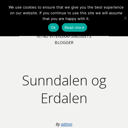
We use cookies to ensure that we give you the best experience
EN
NB
MENY
on our website. If you continue to use this site we will assume
that you are happy with it.
Ok
Read more
NTNU VITENSKAPSMUSEETS
BLOGGER
Sunndalen og
Erdalen
By
admin