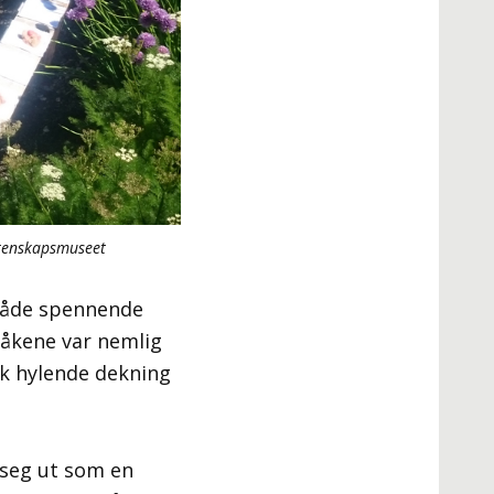
itenskapsmuseet
 både spennende
Måkene var nemlig
tok hylende dekning
 seg ut som en