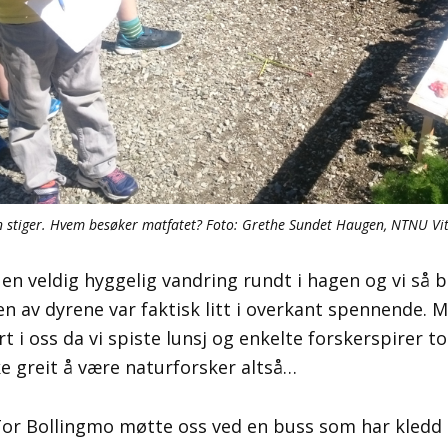
 stiger. Hvem besøker matfatet? Foto: Grethe Sundet Haugen, NTNU V
 en veldig hyggelig vandring rundt i hagen og vi så
en av dyrene var faktisk litt i overkant spennende. 
rt i oss da vi spiste lunsj og enkelte forskerspirer 
ke greit å være naturforsker altså…
or Bollingmo møtte oss ved en buss som har kledd