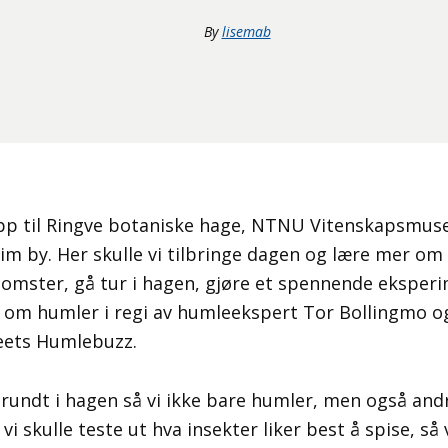
By
lisemab
 opp til Ringve botaniske hage, NTNU Vitenskapsmus
im by. Her skulle vi tilbringe dagen og lære mer om
lomster, gå tur i hagen, gjøre et spennende eksper
r om humler i regi av humleekspert Tor Bollingmo 
ets Humlebuzz.
 rundt i hagen så vi ikke bare humler, men også andr
vi skulle teste ut hva insekter liker best å spise, så 