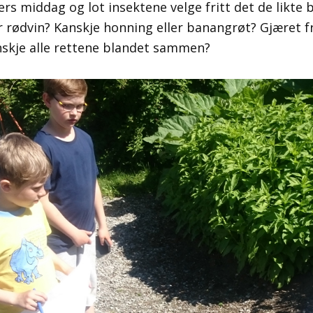
ers middag og lot insektene velge fritt det de likte 
r rødvin? Kanskje honning eller banangrøt? Gjæret f
nskje alle rettene blandet sammen?