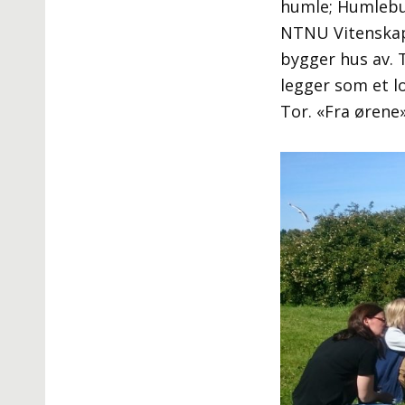
humle; Humlebuz
NTNU Vitenskap
bygger hus av. 
legger som et l
Tor. «Fra ørene