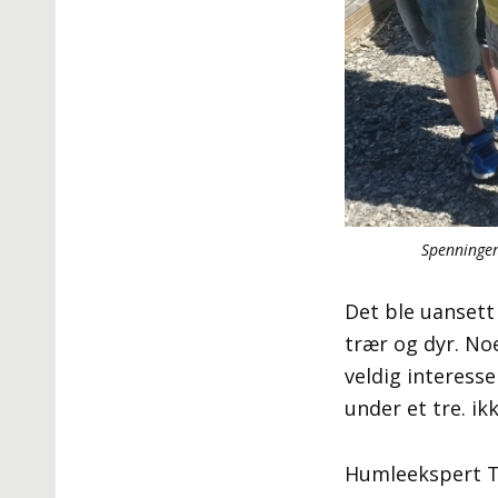
Spenningen
Det ble uansett
trær og dyr. No
veldig interesse
under et tre. ik
Humleekspert T