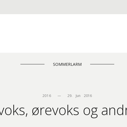
SOMMERLARM
2016
—
29.    Jun    2016
oks, ørevoks og andr