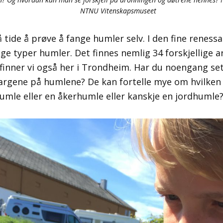
NTNU Vitenskapsmuseet
 tide å prøve å fange humler selv. I den fine reness
ige typer humler. Det finnes nemlig 34 forskjellige 
finner vi også her i Trondheim. Har du noengang set
rgene på humlene? De kan fortelle mye om hvilken a
humle eller en åkerhumle eller kanskje en jordhumle