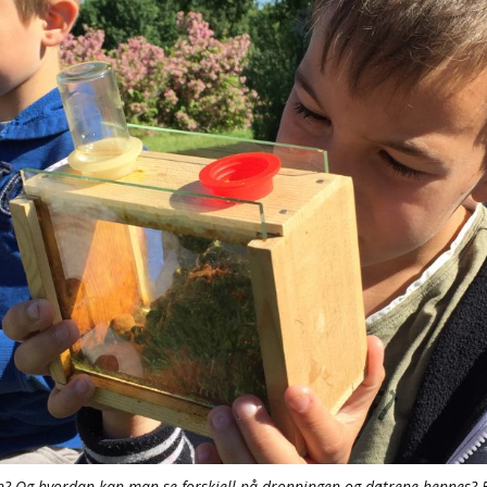
? Og hvordan kan man se forskjell på dronningen og døtrene hennes? Fo