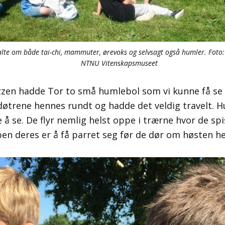
alte om både tai-chi, mammuter, ørevoks og selvsagt også humler. Foto
NTNU Vitenskapsmuseet
zen hadde Tor to små humlebol som vi kunne få se i
døtrene hennes rundt og hadde det veldig travelt.
 å se. De flyr nemlig helst oppe i trærne hvor de spi
en deres er å få parret seg før de dør om høsten he