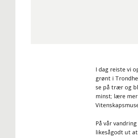
I dag reiste vi
grønt i Trondhe
se på trær og b
minst; lære me
Vitenskapsmuse
På vår vandring
likesågodt ut at 