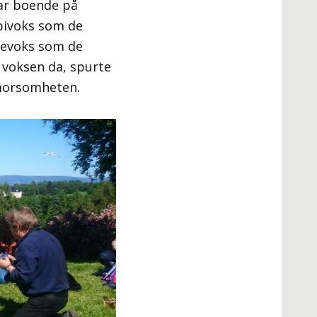
har boende på
bivoks som de
mlevoks som de
 voksen da, spurte
 morsomheten.