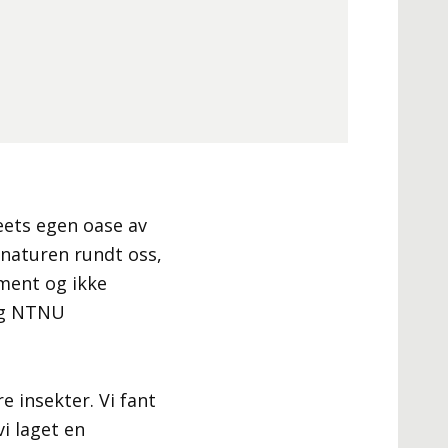
eets egen oase av
 naturen rundt oss,
iment og ikke
og NTNU
e insekter. Vi fant
vi laget en