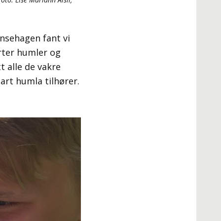
ansehagen fant vi
arter humler og
t alle de vakre
rt humla tilhører.
?