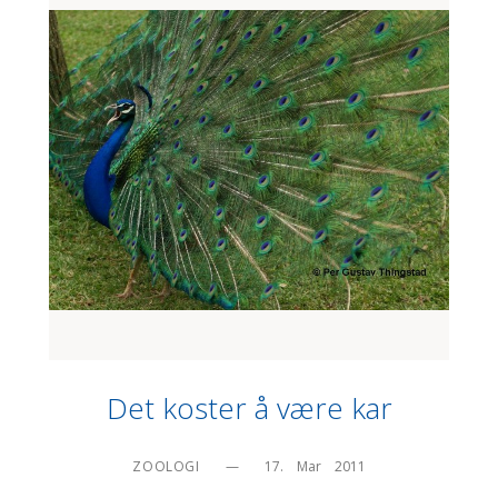
Det koster å være kar
ZOOLOGI
—
17.    Mar    2011