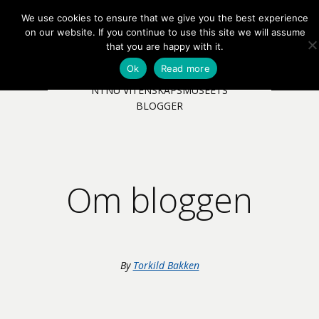
We use cookies to ensure that we give you the best experience
EN
NB
MENY
on our website. If you continue to use this site we will assume
that you are happy with it.
Ok
Read more
NTNU VITENSKAPSMUSEETS
BLOGGER
Om bloggen
By
Torkild Bakken