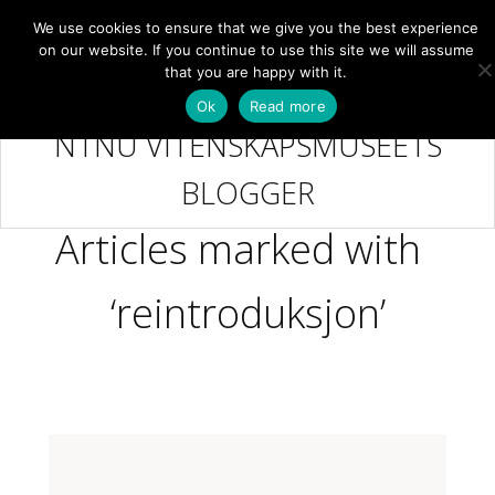
We use cookies to ensure that we give you the best experience
NB
MENY
on our website. If you continue to use this site we will assume
that you are happy with it.
Ok
Read more
NTNU VITENSKAPSMUSEETS
BLOGGER
Articles marked with
‘reintroduksjon’