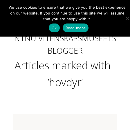
We use cookies to ensure that we give you the best experience
NB
MENY
on our website. If you continue to use this site we will assume
that you are happy with it.
Ok
Read more
NTNU VITENSKAPSMUSEETS
BLOGGER
Articles marked with
‘hovdyr’